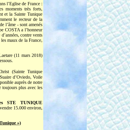
ns l’Eglise de France :
es moments très forts,
t et la Sainte Tunique
mment le recteur de la
 de l’âme - sont amenés
oupe COSTA a l’honneur
 d’années, contre vents
s les maux de la France,
aetare (11 mars 2018)
dessous.
hrist (Sainte Tunique
 Suaire d’Oviedo, Voile
sponible auprès de notre
r toujours plus avec les
res STE TUNIQUE
endre 15.000 environ,
 Tunique »)