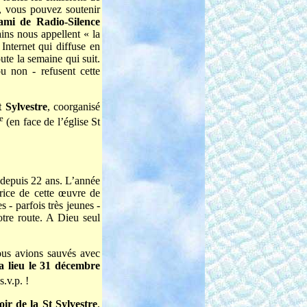
, vous pouvez soutenir
ami de Radio-Silence
ins nous appellent « la
 Internet qui diffuse en
ute la semaine qui suit.
u non - refusent cette
t Sylvestre
, coorganisé
e
(en face de l’église St
depuis 22 ans. L’année
trice de cette œuvre de
 - parfois très jeunes -
tre route. A Dieu seul
nous avions sauvés avec
 lieu le 31 décembre
.v.p. !
r de la St Sylvestre
,