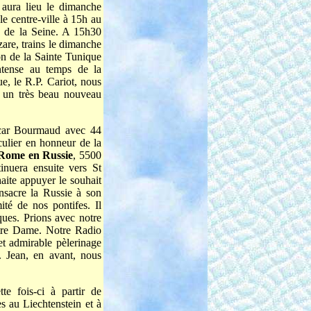
aura lieu le dimanche
e centre-ville à 15h au
d de la Seine. A 15h30
are, trains le dimanche
on de la Sainte Tunique
ntense au temps de la
e, le R.P. Cariot, nous
r un très beau nouveau
 car Bourmaud avec 44
culier en honneur de la
a Rome en Russie
, 5500
inuera ensuite vers St
aite appuyer le souhait
nsacre la Russie à son
ité de nos pontifes. Il
ques. Prions avec notre
Notre Dame. Notre Radio
et admirable pèlerinage
. Jean, en avant, nous
te fois-ci à partir de
es au Liechtenstein et à