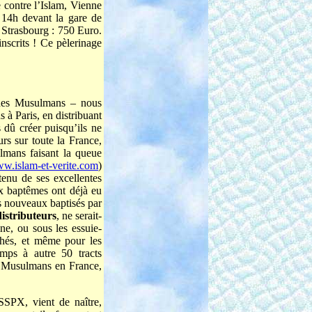
 contre l’Islam, Vienne
 14h devant la gare de
à Strasbourg : 750 Euro.
inscrits ! Ce pèlerinage
n des Musulmans – nous
à Paris, en distribuant
 dû créer puisqu’ils ne
urs sur toute la France,
lmans faisant la queue
w.islam-et-verite.com
)
tenu de ses excellentes
ux baptêmes ont déjà eu
es nouveaux baptisés par
istributeurs
, ne serait-
ine, ou sous les essuie-
chés, et même pour les
mps à autre 50 tracts
es Musulmans en France,
SPX, vient de naître,