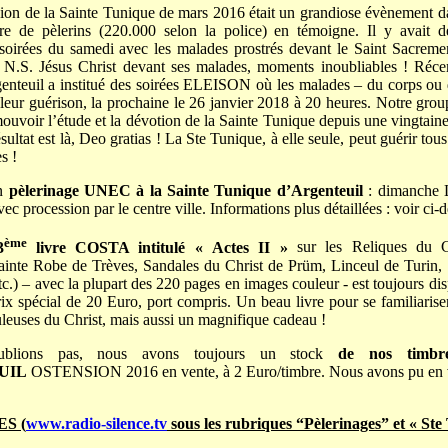
ion de la Sainte Tunique de mars 2016 était un grandiose évènement da
e de pèlerins (220.000 selon la police) en témoigne. Il y avait d
soirées du samedi avec les malades prostrés devant le Saint Sacremen
à N.S. Jésus Christ devant ses malades, moments inoubliables ! Réce
enteuil a institué des soirées ELEISON où les malades – du corps ou
leur guérison, la prochaine le 26 janvier 2018 à 20 heures. Notre gr
ouvoir l’étude et la dévotion de la Sainte Tunique depuis une vingtaine
sultat est là, Deo gratias ! La Ste Tunique, à elle seule, peut guérir tou
s !
in
pèlerinage UNEC à la Sainte Tunique d’Argenteuil
: dimanche L
ec procession par le centre ville. Informations plus détaillées : voir ci-
ème
3
livre COSTA intitulé « Actes II »
sur les Reliques du C
ainte Robe de Trèves, Sandales du Christ de Prüm, Linceul de Turin,
c.) – avec la plupart des 220 pages en images couleur - est toujours di
prix spécial de 20 Euro, port compris. Un beau livre pour se familiarise
leuses du Christ, mais aussi un magnifique cadeau !
ublions pas, nous avons toujours un stock
de nos timb
UIL
OSTENSION 2016 en vente, à 2 Euro/timbre. Nous avons pu en v
S (
www.radio-silence.tv
sous les rubriques “Pèlerinages” et « Ste