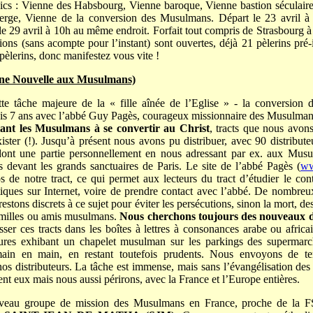
ics : Vienne des Habsbourg, Vienne baroque, Vienne bastion séculaire
ierge, Vienne de la conversion des Musulmans. Départ le 23 avril à
 le 29 avril à 10h au même endroit. Forfait tout compris de Strasbourg 
tions (sans acompte pour l’instant) sont ouvertes, déjà 21 pèlerins pré-
 pèlerins, donc manifestez vous vite !
e Nouvelle aux Musulmans)
tte tâche majeure de la « fille aînée de l’Eglise » - la conversio
s 7 ans avec l’abbé Guy Pagès, courageux missionnaire des Musulmans 
itant les Musulmans à se convertir au Christ
, tracts que nous avons
ister (!). Jusqu’à présent nous avons pu distribuer, avec 90 distribute
 dont une partie personnellement en nous adressant par ex. aux Musu
 devant les grands sanctuaires de Paris. Le site de l’abbé Pagès (
ww
os de notre tract, ce qui permet aux lecteurs du tract d’étudier le con
iques sur Internet, voire de prendre contact avec l’abbé. De nombre
restons discrets à ce sujet pour éviter les persécutions, sinon la mort, d
amilles ou amis musulmans.
Nous cherchons toujours des nouveaux d
sser ces tracts dans les boîtes à lettres à consonances arabe ou africa
tures exhibant un chapelet musulman sur les parkings des supermar
main en main, en restant toutefois prudents. Nous envoyons de te
nos distributeurs. La tâche est immense, mais sans l’évangélisation d
nt eux mais nous aussi périrons, avec la France et l’Europe entières.
eau groupe de mission des Musulmans en France, proche de la FS