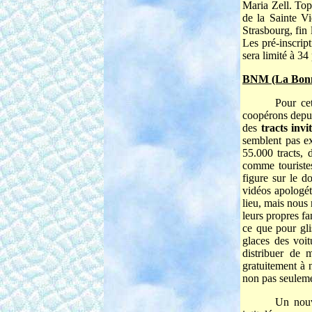
Maria Zell. Top
de la Sainte V
Strasbourg, fin
Les pré-inscrip
sera limité à 34
BNM (La Bonn
Pour ce
coopérons depui
des
tracts inv
semblent pas ex
55.000 tracts,
comme touristes
figure sur le d
vidéos apologét
lieu, mais nous 
leurs propres f
ce que pour gli
glaces des voi
distribuer de 
gratuitement à 
non pas seuleme
Un nouv