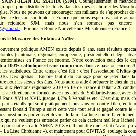
e SAINT-JEAN DE MATHA (SJM)
. Courageusement et méthodiq
groupes pour distribuer les tracts dans les rues et aborder les Musulm
Eglise. Nous ne pouvons qu’encourager nos militants de s’approcher de
s leur extension sur toute la France que nous espérons, notre ac
 pour rejoindre SJM, mais nous n’en sommes pas encore 
l@yahoo.fr
. Portons la Bonne Nouvelle aux Musulmans en France !
s le Massacre des Enfants à Naître
ouvement politique AMEN existe depuis 9 ans, sans résultats spectac
orales (cantonale, régionale, européenne, présidentielle et législative
tentionnistes en France est énorme. Notre conviction était dès le dépa
ti à 100% catholique et sans compromis
dans ce pays où encore 70
 les statistiques. Entre temps c’est fait : c’est l’association
Civitas q
2016
. Deo gratias ! Encore faut-il du courage pour se jeter dans la 
ttre pour les sièges des élus. Nous aurons aidé à préparer le chemin et p
 ex. aux élections régionales 2010 en Ile-de-France il fallait 226 cand
« Liste chrétienne » formée avec nos amis de Solidarité-France, avec de
 Paris XVI et XVII, jusque 4,7% à Versailles etc. C’est dur, mais c’
 partis établis qui sont pratiquement tous sans ou contre Dieu, en leur
estant Donald Trump a suivi cette voie tout seul et gagné contre le
ues aussi nous pouvons et devons le faire. La lutte contre l’avortement
eux qui ne veulent pas entendre parler de cela cachent mal leur lâcheté
o pour notre « carte AMEN 2018 »). Il faut dire que le fait d’avoir pu
« La Liste Chrétienne »), et maintenant pour CIVITAS, soulage la co