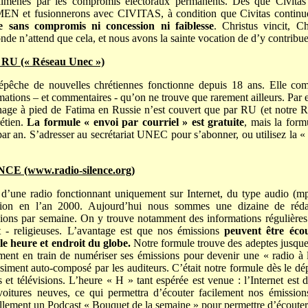
lmenés par les compromis électoraux permanents. Dès que Civitas 
EN et fusionnerons avec CIVITAS, à condition que Civitas continue 
ue sans compromis ni concession ni faiblesse
. Christus vincit, Ch
nde n’attend que cela, et nous avons la sainte vocation de d’y contribue
 RU (« Réseau Unec »)
épêche de nouvelles chrétiennes fonctionne depuis 18 ans. Elle co
mations – et commentaires - qu’on ne trouve que rarement ailleurs. Par 
inage à pied de Fatima en Russie n’est couvert que par RU (et notre R
étien.
La formule « envoi par courriel » est gratuite
, mais la form
ar an. S’adresser au secrétariat UNEC pour s’abonner, ou utilisez la « 
E (www.radio-silence.org)
t d’une radio fonctionnant uniquement sur Internet, du type audio (m
sion en l’an 2000. Aujourd’hui nous sommes une dizaine de rédac
ions par semaine. On y trouve notamment des informations régulières p
 - religieuses. L’avantage est que nos émissions
peuvent être éco
le heure et endroit du globe.
Notre formule trouve des adeptes jusqu
ement en train de numériser ses émissions pour devenir une « radio 
ment auto-composé par les auditeurs. C’était notre formule dès le dépar
os et télévisions. L’heure « H » tant espérée est venue : l’Internet est
 voitures neuves, ce qui permettra d’écouter facilement nos émissio
llement un Podcast « Bouquet de la semaine » pour permettre d’écouter 