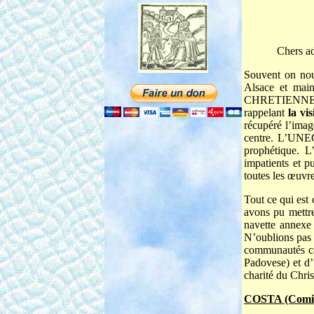
Chers a
Souvent on nou
Alsace et ma
CHRETIENNE’. No
rappelant
la vi
récupéré l’imag
centre. L’UNEC
prophétique. 
impatients et p
toutes les œuvr
Tout ce qui est
avons pu mettre
navette annexe 
N’oublions pas 
communautés cat
Padovese) et d’
charité du Chris
COSTA (Comité