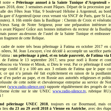
8 notre
« Pèlerinage annuel à la Sainte Tunique d’Argenteuil »
mars 2018, donc 3 semaines avant Pâques. Départ de la procession par l
Salle des Fêtes Jean Vilar, 9 boulevard Héloïse à Argenteuil, au bor
la gare d’Argenteuil (pour ceux venant via SNCF de Paris, gare St Laz
inutes). A 16h entrée dans la Basilique : Chemin de Croix et vénérati
cieux Sang de Notre Seigneur, pour une préparation intérieure i
s avant Pâques! Grâce aux bonnes initiatives du recteur de la Basiliqu
mais passer au-dessous de l’autel de la Sainte Tunique et embrasse
un fragment de cette Relique.
 cadre de notre très beau pèlerinage à Fatima en octobre 2017 en
s nôtres, M. Jean Lescuyer, s’est décidé à accomplir un sacrifice parti
Fatima :
un pèlerinage à pied, et en totale pauvreté, de Fatima vi
ti de Fatima le 13 septembre 2017, sera pour noël à Rome et cont
Moscou via Vienne et Minsk, si Dieu le veut. Par ce pèlerinage il souh
ierge confié il y a 100 ans aux 3 enfants de Fatima que le pape co
ce qui n’a jamais été fait explicitement en raison de la pusillanim
 d’en parler au pape, et en Russie aux autorités religieuses et politi
 réussite de cette noble et chevaleresque entreprise au service de 
rnet (
www.radio-silence.org
) rapporte régulièrement des progrès de c
 forme écrite sur le site UNEC
www.radio-silence.tv
, rubrique RU)
 !
and pèlerinage UNEC
2018
, toujours en car Bourmaud, mais cet
a lieu
du 23 au 29 avril 2018 à Vienne en Autriche
, avec des étap