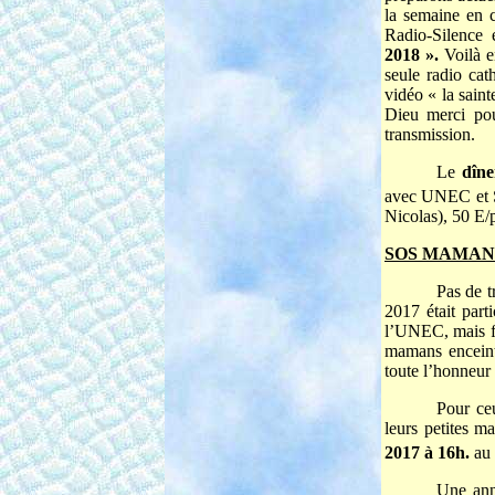
la semaine en 
Radio-Silence 
2018 ».
Voilà e
seule radio cath
vidéo « la sain
Dieu merci pou
transmission.
Le
dîne
avec UNEC et S
Nicolas), 50 E/p
SOS MAMANS
Pas de 
2017 était part
l’UNEC, mais fi
mamans enceint
toute l’honneur 
Pour ceu
leurs petites m
2017 à 16h.
au 
Une ann