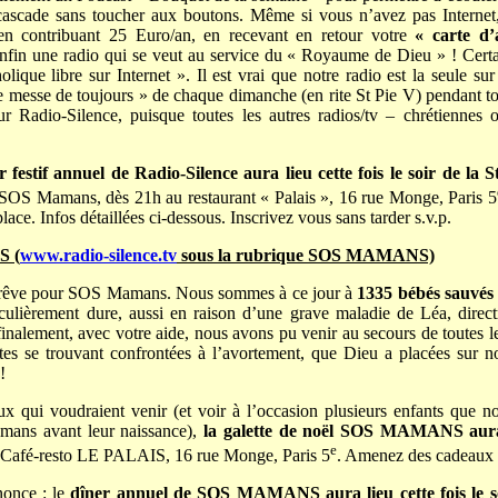
cascade sans toucher aux boutons. Même si vous n’avez pas Internet
en contribuant 25 Euro/an, en recevant en retour votre
« carte d’
nfin une radio qui se veut au service du « Royaume de Dieu » ! Certa
olique libre sur Internet ». Il est vrai que notre radio est la seule sur
te messe de toujours » de chaque dimanche (en rite St Pie V) pendant to
r Radio-Silence, puisque toutes les autres radios/tv – chrétiennes o
r festif annuel de Radio-Silence aura lieu cette fois le soir de la S
OS Mamans, dès 21h au restaurant « Palais », 16 rue Monge, Paris 5
lace. Infos détaillées ci-dessous. Inscrivez vous sans tarder s.v.p.
 (
www.radio-silence.tv
sous la rubrique SOS MAMANS)
trêve pour SOS Mamans. Nous sommes à ce jour à
1335 bébés sauvés
iculièrement dure, aussi en raison d’une grave maladie de Léa, direc
nalement, avec votre aide, nous avons pu venir au secours de toutes les
es se trouvant confrontées à l’avortement, que Dieu a placées sur no
!
x qui voudraient venir (et voir à l’occasion plusieurs enfants que 
amans avant leur naissance),
la galette de noël SOS MAMANS aura
e
Café-resto LE PALAIS, 16 rue Monge, Paris 5
. Amenez des cadeaux s
once : le
dîner annuel de SOS MAMANS aura lieu cette fois le soi