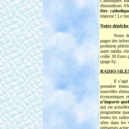
Catholiques ma
dissoudrons AM
être catholiq
imperat ! Le mo
Notre dépêche
Notre d
pages des infor
pertinent pèler
autre média chr
coûte 30 Euro p
(page 6).
RADIO-SILENC
Il s’agi
première émis
nouvelles émiss
économiques et
n’importe quel
qui est actuell
programme quasi
toutes les radi
série dans les
préparons actue