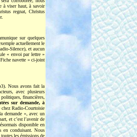
sera corroborée, nous
à viser haut, à savoir
ristus regnat, Christus
r.
mmunique sur quelques
exemple actuellement le
adio-Silence), et aucun
ule « envoi par lettre »
Fiche navette » ci-joint
p3). Nous avons fait la
teurs, avec plusieurs
olitiques, financières,
utées sur demande, à
e chez Radio-Courtoisie
à la demande », avec un
t, et c’est l’avenir de
 désormais disponible en
ns en conduisant. Nous
toutes les émissions de