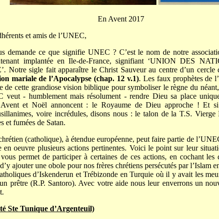
En Avent 2017
dhérents et amis de l’UNEC,
s demande ce que signifie UNEC ? C’est le nom de notre associati
intenant implantée en Ile-de-France, signifiant ‘UNION DES 
tre sigle fait apparaître le Christ Sauveur au centre d’un cercle d
sion mariale de l’Apocalypse (chap. 12 v.1)
. Les faux prophètes de 
e de cette grandiose vision biblique pour symboliser le règne du néant
 veut - humblement mais résolument - rendre Dieu sa place unique
L’Avent et Noël annoncent : le Royaume de Dieu approche ! Et s
usillanimes, voire incrédules, disons nous : le talon de la T.S. Vierge
es et fumées de Satan.
 chrétien (catholique), à étendue européenne, peut faire partie de l’UN
 en oeuvre plusieurs actions pertinentes. Voici le point sur leur situat
vous permet de participer à certaines de ces actions, en cochant les d
d’y ajouter une obole pour nos frères chrétiens persécutés par l’Islam 
holiques d’Iskenderun et Trébizonde en Turquie où il y avait les me
un prêtre (R.P. Santoro). Avec votre aide nous leur enverrons un nouv
t.
 Ste Tunique d’Argenteuil)