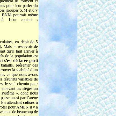
uement ils forment et
ans pour leur parler du
 ces groupes SJM et d’y
tion BNM pourrait même
là. Leur contact :
ulaires, en dépit de 5
). Mais le réservoir de
rt qu’il faut arriver à
% de la population est
ui s’est déclarée parti
bataille, présenter des
rouver la viabilité d’un
idats, ce que nous avons
s résultats variables de
est le seul chemin pour
 enlevant les sièges un
 « système », donc nous
 passe aussi par l’arène
. En attendant
cotisez à
 voter pour AMEN il y a
nscience de beaucoup de