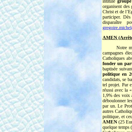
intitulé
group
organisent des 
Christ et de l’
participer. Dè
disparaître
gregoire.miche
AMEN (Arrêton
Notre m
campagnes élect
Catholiques abs
fonder un par
baptisée suivant
politique en 
candidats, se ba
tel projet. Par
réussi avec la 
1,9% des voix à
déboulonner les
par un. Le Prot
autres Catholiq
politique, et c
AMEN
(25 Eur
quelque temps (