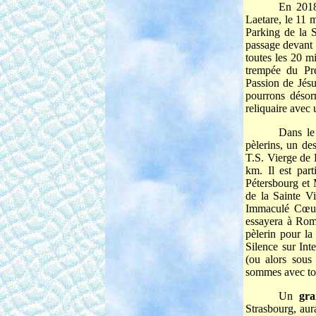
En 201
Laetare, le 11 
Parking de la 
passage devant 
toutes les 20 m
trempée du Pré
Passion de Jésu
pourrons désor
reliquaire avec 
Dans le
pèlerins, un de
T.S. Vierge de 
km. Il est par
Pétersbourg et 
de la Sainte V
Immaculé Cœur, 
essayera à Rome
pèlerin pour la
Silence sur Inte
(ou alors sous
sommes avec toi
Un
gr
Strasbourg, aur