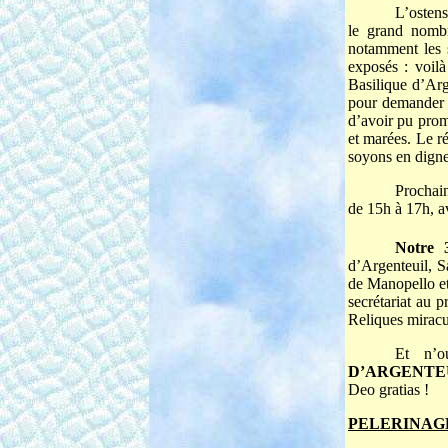
L’ostens
le grand nombr
notamment les 
exposés : voil
Basilique d’Arg
pour demander 
d’avoir pu prom
et marées. Le ré
soyons en digne
Procha
de 15h à 17h, av
Notre 
d’Argenteuil, S
de Manopello et
secrétariat au 
Reliques miracu
Et n’o
D’ARGENTE
Deo gratias !
PELERINAGE