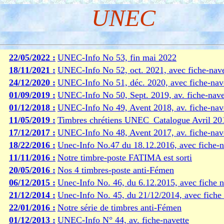
UNEC
22/05/2022 :
UNEC-Info No 53, fin mai 2022
18/11/2021 :
UNEC-Info No 52, oct. 2021, avec fiche-nave
24/12/2020 :
UNEC-Info No 51, déc. 2020, avec fiche-nav
01/09/2019 :
UNEC-Info No 50, Sept. 2019, av. fiche-nave
01/12/2018 :
UNEC-Info No 49, Avent 2018, av. fiche-nav
11/05/2019 :
Timbres chrétiens UNEC_Catalogue Avril 20
17/12/2017 :
UNEC-Info No 48, Avent 2017, av. fiche-nav
18/22/2016 :
Unec-Info No.47 du 18.12.2016, avec fiche-n
11/11/2016 :
Notre timbre-poste FATIMA est sorti
20/05/2016 :
Nos 4 timbres-poste anti-Fémen
06/12/2015 :
Unec-Info No. 46, du 6.12.2015, avec fiche n
21/12/2014 :
Unec-Info No. 45, du 21/12/2014, avec fiche 
22/01/2016 :
Notre série de timbres anti-Fémen
01/12/2013 :
UNEC-Info N° 44, av. fiche-navette