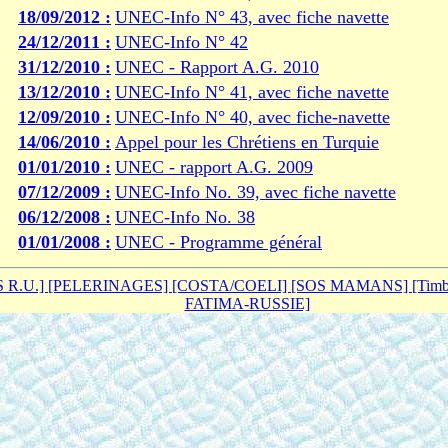
18/09/2012 :
UNEC-Info N° 43, avec fiche navette
24/12/2011 :
UNEC-Info N° 42
31/12/2010 :
UNEC - Rapport A.G. 2010
13/12/2010 :
UNEC-Info N° 41, avec fiche navette
12/09/2010 :
UNEC-Info N° 40, avec fiche-navette
14/06/2010 :
Appel pour les Chrétiens en Turquie
01/01/2010 :
UNEC - rapport A.G. 2009
07/12/2009 :
UNEC-Info No. 39, avec fiche navette
06/12/2008 :
UNEC-Info No. 38
01/01/2008 :
UNEC - Programme général
S R.U.]
[PELERINAGES]
[COSTA/COELI]
[SOS MAMANS]
[Tim
FATIMA-RUSSIE]