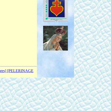
bres]
[PELERINAGE