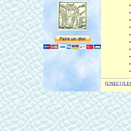
[UNEC]
[LE