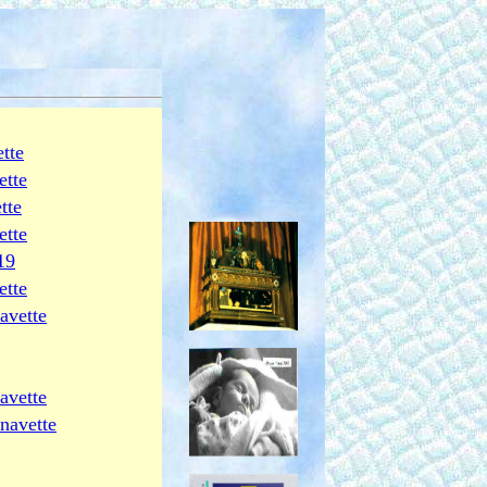
tte
ette
tte
ette
19
ette
avette
avette
navette