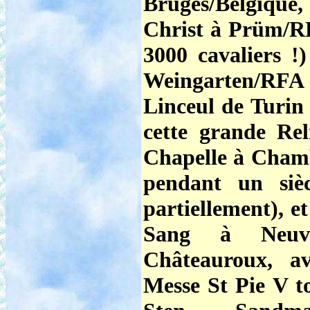
Bruges/Belgiqu
Christ à Prüm/RFA
3000 cavaliers !
Weingarten/RFA
Linceul de Turin 
cette grande Rel
Chapelle à Chamb
pendant un siè
partiellement), e
Sang à Neuvy
Châteauroux, av
Messe St Pie V to