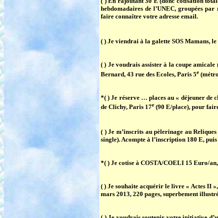
( )
En rajoutant 30 E (donc cotisation total
hebdomadaires de l’UNEC, groupées par moi
faire connaître votre adresse email.
( ) Je viendrai à la galette
SOS Mamans
, l
( ) Je voudrais assister à la coupe amical
e
Bernard, 43 rue des Ecoles, Paris 5
(métro
*( ) Je réserve … places
au « déjeuner de 
e
de Clichy, Paris 17
(90 E/place), pour fai
( ) Je m’inscrits au
pèlerinage au Reliques
single). Acompte à l’inscription 180 E, puis 
*( ) Je cotise à COSTA/COELI 15 Euro/an, e
( ) Je souhaite acquérir
le livre « Actes II
mars 2013, 220 pages, superbement illustré
( ) Je voudrais soutenir votre initiative d