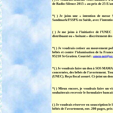
de Radio-Silence 2015 »
au prix de 25 E/an.
*( ) Je joins une
« intention de messe 
Sandmark/FSSPX en Suède, avec l’inte
( ) Je me joins à l’initiative de l’UNEC
distribuant ou « boîtant » discrètement de
*( ) Je voudrais
cotiser au mouvement po
bébés et contre l’islamisation de la Fr
95210 St-Gratien. Courriel :
amen-net@ora
*( ) Je voudrais faire
un don à SOS MAM
concernées, des bébés de l’avortement. T
(UNEC). Reçu fiscal assuré. Ci-joint un do
*( ) Mieux encore, je voudrais faire un 
souhaiterais recevoir le formulaire bancair
( ) Je voudrais réserver en souscription le 
bébés de l’avortement, env. 200 pages, prix