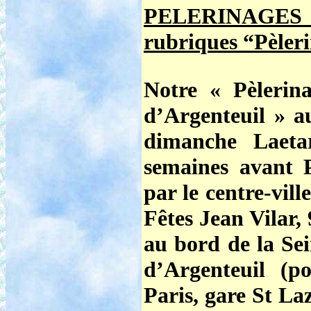
PELERINAGES
rubriques “Pèleri
Notre
« Pèlerin
d’Argenteuil »
au
dimanche Laeta
semaines avant 
par le centre-vill
Fêtes Jean Vilar,
au bord de la Sei
d’Argenteuil (
Paris, gare St Laz