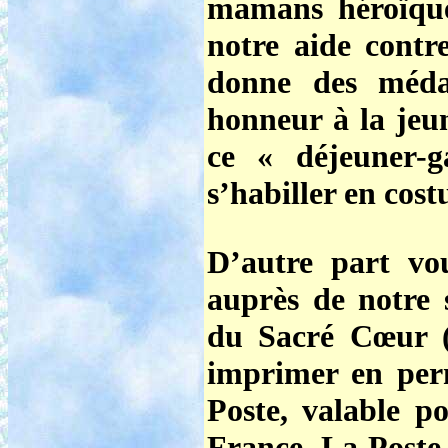
mamans héroïque
notre aide contr
donne des méda
honneur à la je
ce « déjeuner-g
s’habiller en cost
D’autre part v
auprès de notre 
du Sacré Cœur
(
imprimer en perm
Poste, valable p
France. La Poste 