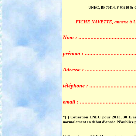
UNEC, BP 70114, F-95210 St-Gr
FICHE NAVETTE, annexe à Une
Nom : .......................................
prénom : ....................................
Adresse : ...................................
téléphone : .................................
email : ......................................
*( )
Cotisation UNEC pour 2015
, 30 E/a
normalement en début d’année. N’oubliez p