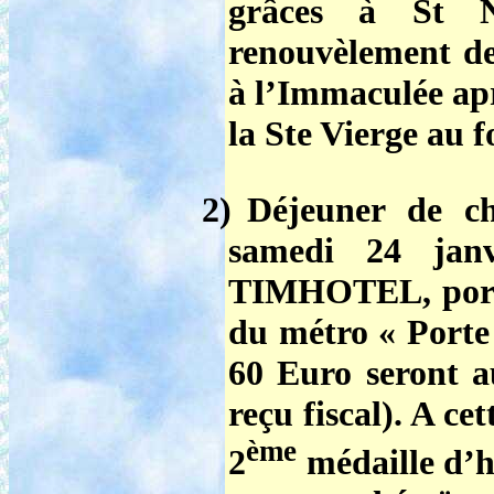
grâces à St N
renouvèlement d
à l’Immaculée apr
la Ste Vierge au f
2)
Déjeuner de ch
samedi 24 janv
TIMHOTEL, porte 
du métro « Porte 
60 Euro seront 
reçu fiscal). A ce
ème
2
médaille d’