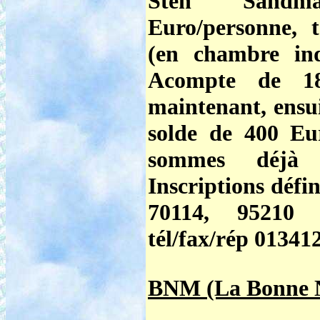
Sten Sandma
Euro/personne, 
(en chambre ind
Acompte de 18
maintenant, ensui
solde de 400 Eu
sommes déjà 2
Inscriptions défi
70114, 95210 
tél/fax/rép 01341
BNM (La Bonne N