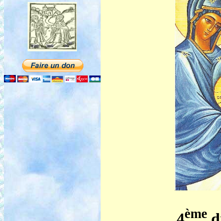
ème
4
d