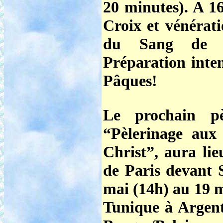
20 minutes). A 1
Croix et vénérat
du Sang de No
Préparation inte
Pâques!
Le prochain pè
“Pèlerinage aux
Christ”
, aura li
de Paris devant 
mai (14h) au 19 m
Tunique à Argent