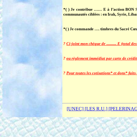
*( ) Je contribue …… E
à l’action BO
communautés ciblées : en Irak, Syrie, Lib
*( ) Je commande
…. timbres du Sacré Cœ
?
Ci-joint mon chèque de ........... E (total
?
ou règlement immédiat par carte de crédit 
?
Pour toutes les cotisations* et dons* fait
[UNEC]
[LES R.U.]
[PELERINA