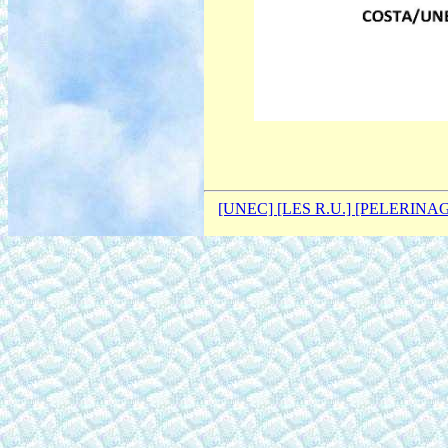
[UNEC]
[LES R.U.]
[PELERINA