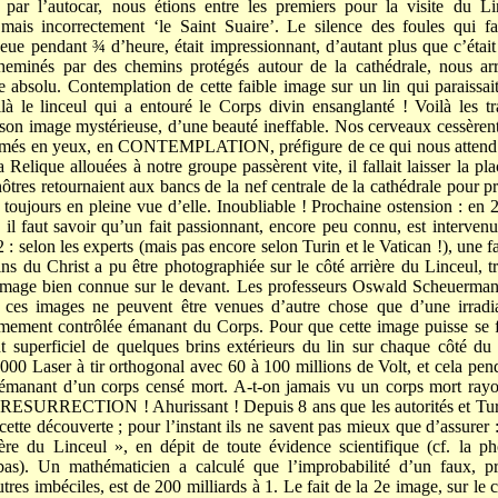
 par l’autocar, nous étions entre les premiers pour la visite du L
is incorrectement ‘le Saint Suaire’. Le silence des foules qui fai
ueue pendant ¾ d’heure, était impressionnant, d’autant plus que c’était
cheminés par des chemins protégés autour de la cathédrale, nous arr
e absolu. Contemplation de cette faible image sur un lin qui parais
ilà le linceul qui a entouré le Corps divin ensanglanté ! Voilà les 
son image mystérieuse, d’une beauté ineffable. Nos cerveaux cessèrent
més en yeux, en CONTEMPLATION, préfigure de ce qui nous attend a
a Relique allouées à notre groupe passèrent vite, il fallait laisser la pl
tres retournaient aux bancs de la nef centrale de la cathédrale pour pr
 toujours en pleine vue d’elle. Inoubliable ! Prochaine ostension : e
e il faut savoir qu’un fait passionnant, encore peu connu, est intervenu
: selon les experts (mais pas encore selon Turin et le Vatican !), une f
ns du Christ a pu être photographiée sur le côté arrière du Linceul, tr
’image bien connue sur le devant. Les professeurs Oswald Scheuerman
 ces images ne peuvent être venues d’autre chose que d’une irrad
rêmement contrôlée émanant du Corps. Pour que cette image puisse se 
 superficiel de quelques brins extérieurs du lin sur chaque côté du li
000 Laser à tir orthogonal avec 60 à 100 millions de Volt, et cela pe
n émanant d’un corps censé mort. A-t-on jamais vu un corps mort rayo
a RESURRECTION ! Ahurissant ! Depuis 8 ans que les autorités et Tur
cette découverte ; pour l’instant ils ne savent pas mieux que d’assurer 
ière du Linceul », en dépit de toute évidence scientifique (cf. la 
bas). Un mathématicien a calculé que l’improbabilité d’un faux, pr
utres imbéciles, est de 200 milliards à 1. Le fait de la 2e image, sur le c