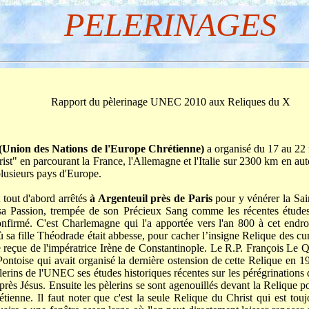
PELERINAGES
Rapport du pèlerinage UNEC 2010 aux Reliques du X
n des Nations de l'Europe Chrétienne)
a organisé du 17 au 22
ist" en parcourant la France, l'Allemagne et l'Italie sur 2300 km en aut
lusieurs pays d'Europe.
out d'abord arrêtés
à Argenteuil près de Paris
pour y vénérer la Sai
 sa Passion, trempée de son Précieux Sang comme les récentes étude
onfirmé. C'est Charlemagne qui l'a apportée vers l'an 800 à cet endro
 sa fille Théodrade était abbesse, pour cacher l’insigne Relique des cur
e reçue de l'impératrice Irène de Constantinople. Le R.P. François Le Q
Pontoise qui avait organisé la dernière ostension de cette Relique en 1
lerins de l'UNEC ses études historiques récentes sur les pérégrinations
près Jésus. Ensuite les pèlerins se sont agenouillés devant la Relique p
étienne. Il faut noter que c'est la seule Relique du Christ qui est tou