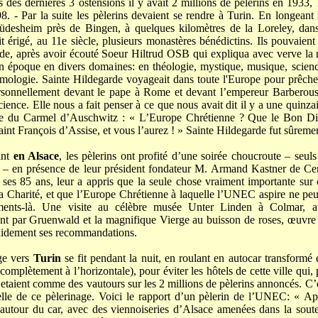
rs des dernières 3 ostensions il y avait 2 millions de pèlerins en 1933,
. - Par la suite les pèlerins devaient se rendre à Turin. En longeant l
 Rüdesheim près de Bingen, à quelques kilomètres de la Loreley, dan
t érigé, au 11e siècle, plusieurs monastères bénédictins. Ils pouvaient
de, après avoir écouté Soeur Hiltrud OSB qui expliqua avec verve la n
on époque en divers domaines: en théologie, mystique, musique, sciences
mologie. Sainte Hildegarde voyageait dans toute l'Europe pour prêcher
ersonnellement devant le pape à Rome et devant l’empereur Barberouss
cience. Elle nous a fait penser à ce que nous avait dit il y a une quinz
re du Carmel d’Auschwitz : « L’Europe Chrétienne ? Que le Bon D
nt François d’Assise, et vous l’aurez ! » Sainte Hildegarde fut sûremen
nt
en Alsace
, les pèlerins ont profité d’une soirée choucroute – seul
 ! – en présence de leur président fondateur M. Armand Kastner de C
 ses 85 ans, leur a appris que la seule chose vraiment importante sur ce
la Charité, et que l’Europe Chrétienne à laquelle l’UNEC aspire ne peut
ments-là. Une visite au célèbre musée Unter Linden à Colmar, av
int par Gruenwald et la magnifique Vierge au buisson de roses, œuvre
didement ses recommandations.
 vers
Turin
se fit pendant la nuit, en roulant en autocar transformé 
 complètement à l’horizontale), pour éviter les hôtels de cette ville qui
jetaient comme des vautours sur les 2 millions de pèlerins annoncés. C’é
ielle de ce pèlerinage. Voici le rapport d’un pèlerin de l’UNEC: « Ap
autour du car, avec des viennoiseries d’Alsace amenées dans la soute