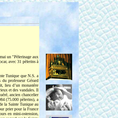
 mai un "Pèlerinage aux
ocar, avec 31 pèlerins à
nte Tunique que N.S. a
s du professeur Gérard
it, lieu d’un monastère
ieux et des vandales. Il
uéré, ancien chancelier
984 (75.000 pèlerins), a
 de la Sainte Tunique au
our prier pour la France
jours en mini-ostension,