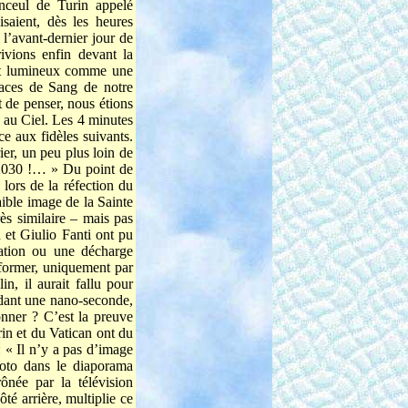
inceul de Turin appelé
saient, dès les heures
 l’avant-dernier jour de
ivions enfin devant la
sait lumineux comme une
traces de Sang de notre
 de penser, nous étions
u Ciel. Les 4 minutes
ace aux fidèles suivants.
ier, un peu plus loin de
n 2030 !… » Du point de
 lors de la réfection du
aible image de la Sainte
ès similaire – mais pas
 et Giulio Fanti ont pu
iation ou une décharge
former, uniquement par
n, il aurait fallu pour
ndant une nano-seconde,
nner ? C’est la preuve
in et du Vatican ont du
: « Il n’y a pas d’image
photo dans le diaporama
ônée par la télévision
ôté arrière, multiplie ce