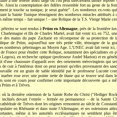
uaire a une fenêtre assez large où l'on peut directement laisser reposer 
e. Ainsi la contemplation des fidèles ressemble fort au geste de la fe
lement je touche sa tunique, je serai guérie". Les nombreux ex-voto qui
nant la Sainte Tunique témoignent des nombreux miracles attribués à 
en même temps – fait unique ! – une Relique de la T.S. Vierge Marie cens
lerins se sont rendus à
Prüm en Allemagne
, près de la frontière l
e Charlemagne et fils de Charles Martel, avait fait venir ici, en 752, u
ue des mains du pape Zacharie en récompense de sa protection de la
ilique de Prüm, aujourd'hui une très petite ville, témoigne de la gr
des nombreux pèlerinages au Moyen Age. L'UNEC avait fait venir ici, i
s de France pour étudier cette Relique, notamment des spécialistes en
n Legros), en recherche optique (professeur André Marion) et en génét
agit d'une chaussure d'apparât avec des ornements mérovingiens qui sert
s de cuir à l'intérieur dont on peut penser qu'elles provenaient des san
rouvaille est un grain de sable identifié par le professeur Lucotte c
e marbre rose avec une pointe nette de titane qui se trouve seul dans l
urs sont en cours pour confirmer cette importante découverte qui a mê
à Prüm et à Trèves.
s
où la dernière ostension de la Sainte Robe du Christ ("Heiliger Roc
nt inclinés devant l’entrée – fermée en permanence – de la Sainte Ch
a cathédrale de Trèves dont les origines remontent au siècle de Constanti
opulaire en Rhénanie et dans toute l'Allemagne, et ses ostensions atti
ortantes, même si les autorités ecclésiastiques ne semblent plus ê