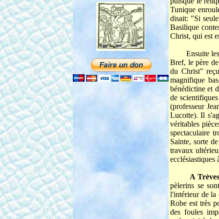
puisque le reliq
Tunique enroulé
disait: "Si seu
Basilique conte
Christ, qui est 
Ensuite les pè
Bref, le père d
du Christ" reç
magnifique bas
bénédictine et 
de scientifique
(professeur Jea
Lucotte). Il s'
véritables pièce
spectaculaire t
Sainte, sorte d
travaux ultérie
ecclésiastiques 
A Trève
pèlerins se so
l'intérieur de l
Robe est très p
des foules imp