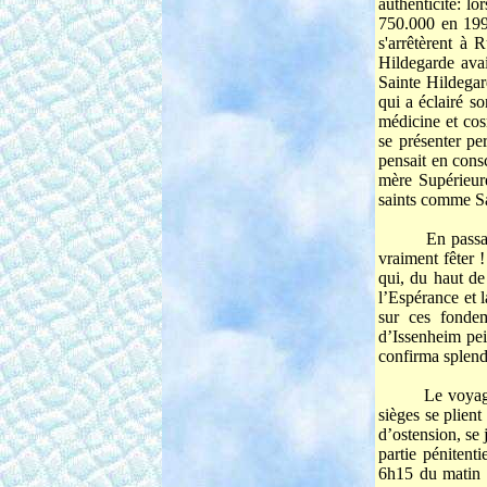
authenticité: lo
750.000 en 1998
s'arrêtèrent à
Hildegarde avai
Sainte Hildegar
qui a éclairé s
médicine et cos
se présenter p
pensait en cons
mère Supérieu
saints comme Sai
En passa
vraiment fêter
qui, du haut de
l’Espérance et 
sur ces fonde
d’Issenheim pe
confirma splen
Le voyage
sièges se plient
d’ostension, se 
partie pénitent
6h15 du matin 