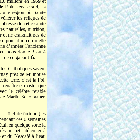
 1,8 millions en 1959 et
e Rhin vers le sud, ils
s une région où Sainte
 vénérer les reliques de
oblesse de cette sainte
 naturelles, nutrition,
 et ne craignait pas de
e pour dire ce qu’elle
aine d’années l’ancienne
ieu nous donne 3 ou 4
t de ce gabarit-là.
s les Catholiques savent
ernay près de Mulhouse
tte terre, c’est la Foi,
 renaître et exister que
ec le célèbre retable
 de Martin Schongauer,
en hôtel de fortune (les
, pendant ces 6 semaines
tait en quelque sorte la
rès un petit déjeuner à
 et du Nescafé à l’eau