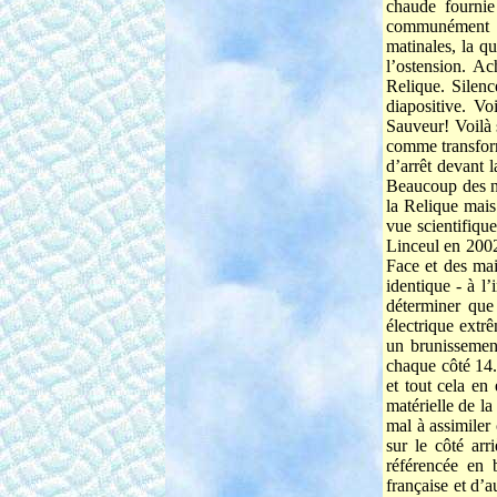
chaude fournie
communément ma
matinales, la q
l’ostension. A
Relique. Silenc
diapositive. Vo
Sauveur! Voilà 
comme transfor
d’arrêt devant l
Beaucoup des nô
la Relique mais
vue scientifiqu
Linceul en 2002 
Face et des mai
identique - à l
déterminer que
électrique ext
un brunissement
chaque côté 14.
et tout cela e
matérielle de l
mal à assimiler 
sur le côté arr
référencée en 
française et d’a