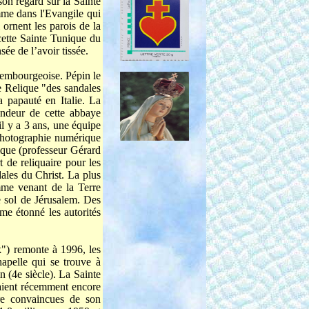
son regard sur la Sainte
mme dans l'Evangile qui
 ornent les parois de la
cette Sainte Tunique du
ée de l’avoir tissée.
uxembourgeoise. Pépin le
ne Relique "des sandales
 papauté en Italie. La
andeur de cette abbaye
l y a 3 ans, une équipe
 photographie numérique
ique (professeur Gérard
 de reliquaire pour les
dales du Christ. La plus
omme venant de la Terre
e sol de Jérusalem. Des
me étonné les autorités
k") remonte à 1996, les
apelle qui se trouve à
n (4e siècle). La Sainte
raient récemment encore
tre convaincues de son