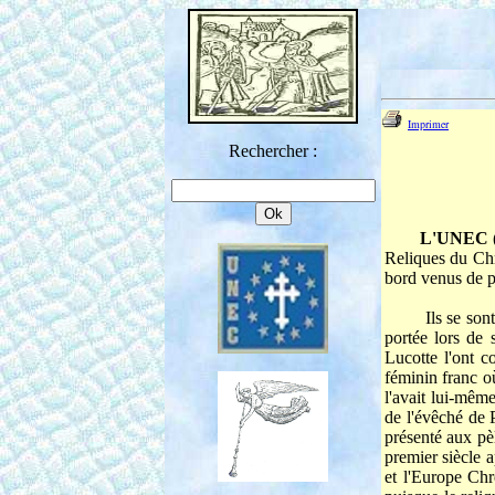
Imprimer
Rechercher :
L'UNEC (Unio
Reliques du Chr
bord venus de p
Ils se sont t
portée lors de
Lucotte l'ont c
féminin franc où
l'avait lui-mêm
de l'évêché de 
présenté aux pè
premier siècle a
et l'Europe Chr